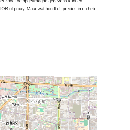
nternet zodat de opgevraagde gegevens kunnen
OR of proxy. Maar wat houdt dit precies in en heb