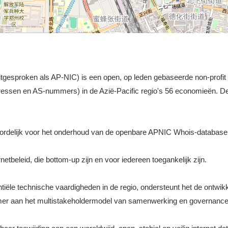
gesproken als AP-NIC) is een open, op leden gebaseerde non-profit or
ressen en AS-nummers) in de Azië-Pacific regio's 56 economieën. 
ordelijk voor het onderhoud van de openbare APNIC Whois-database
etbeleid, die bottom-up zijn en voor iedereen toegankelijk zijn.
ële technische vaardigheden in de regio, ondersteunt het de ontwikkel
nemer aan het multistakeholdermodel van samenwerking en governance 