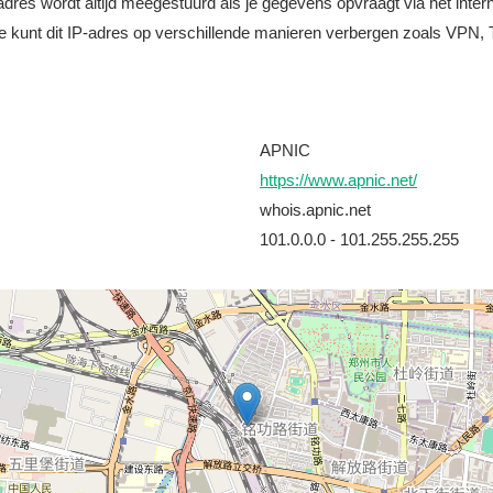
it adres wordt altijd meegestuurd als je gegevens opvraagt via het i
e kunt dit IP-adres op verschillende manieren verbergen zoals VPN, T
APNIC
https://www.apnic.net/
whois.apnic.net
101.0.0.0 - 101.255.255.255