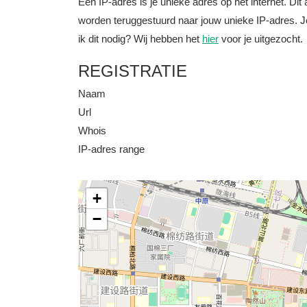
Een IP-adres is je unieke adres op het internet. D
worden teruggestuurd naar jouw unieke IP-adres. J
ik dit nodig? Wij hebben het
hier
voor je uitgezocht.
REGISTRATIE
Naam
Url
Whois
IP-adres range
+
−