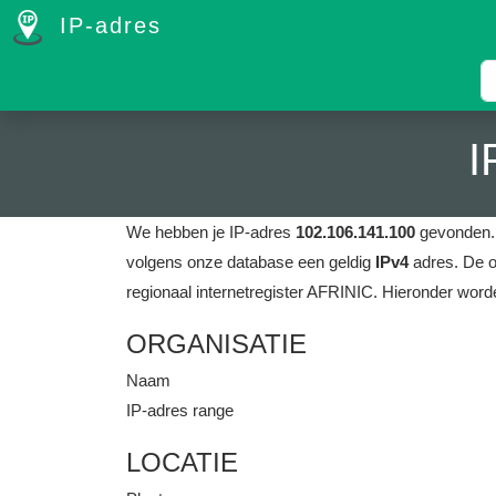
IP-adres
I
We hebben je IP-adres
102.106.141.100
gevonden
volgens onze database een geldig
IPv4
adres.
De o
regionaal internetregister AFRINIC.
Hieronder worde
ORGANISATIE
Naam
IP-adres range
LOCATIE