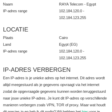
Naam
RAYA Telecom - Egypt
IP-adres range
102.184.120.0 -
102.184.123.255
LOCATIE
Plaats
Cairo
Land
Egypt (EG)
IP-adres range
102.184.120.0 -
102.184.123.255
IP-ADRES VERBERGEN
Een IP-adres is je unieke adres op het internet. Dit adres wordt
altijd meegestuurd als je gegevens opvraagt via het internet
zodat de opgevraagde gegevens kunnen worden teruggestuurd
naar jouw unieke IP-adres. Je kunt dit IP-adres op verschillende
manieren verbergen zoals VPN, TOR of proxy. Maar wat houdt
dit precies in en heb ik dit nodig? Wij hebben het
hier
voor je