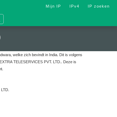
Mijn IP
IPv4
IP zoeken
9
dwara, welke zich bevindt in India.
Dit is volgens
n is NEXTRA TELESERVICES PVT. LTD..
Deze is
t.
 LTD.