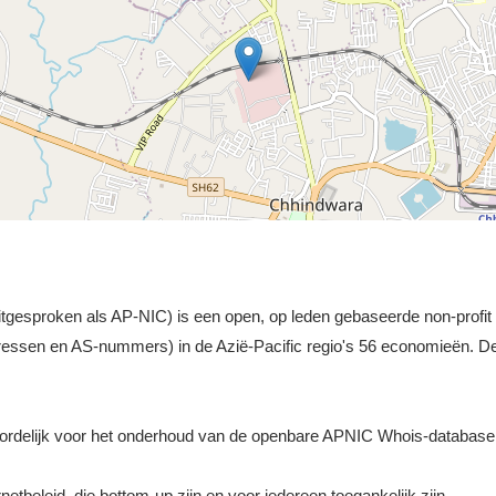
gesproken als AP-NIC) is een open, op leden gebaseerde non-profit or
ressen en AS-nummers) in de Azië-Pacific regio's 56 economieën. 
ordelijk voor het onderhoud van de openbare APNIC Whois-database
etbeleid, die bottom-up zijn en voor iedereen toegankelijk zijn.