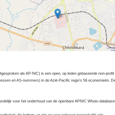
gesproken als AP-NIC) is een open, op leden gebaseerde non-profit or
ressen en AS-nummers) in de Azië-Pacific regio's 56 economieën. 
ordelijk voor het onderhoud van de openbare APNIC Whois-database
etbeleid, die bottom-up zijn en voor iedereen toegankelijk zijn.