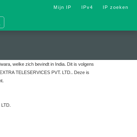
Mijn IP
IPv4
IP zoeken
wara, welke zich bevindt in India.
Dit is volgens
n is NEXTRA TELESERVICES PVT. LTD..
Deze is
t.
 LTD.