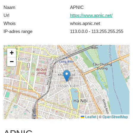
Naam
APNIC
Url
https://www.apnic.net/
Whois
whois.apnic.net
IP-adres range
113.0.0.0 - 113.255.255.255
+
−
Leaflet
|
©
OpenStreetMap