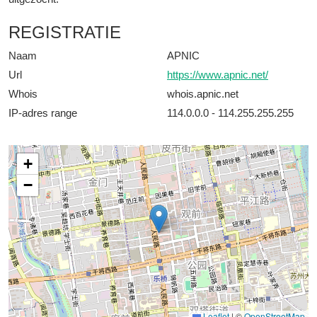
REGISTRATIE
Naam
APNIC
Url
https://www.apnic.net/
Whois
whois.apnic.net
IP-adres range
114.0.0.0 - 114.255.255.255
+
−
Leaflet
|
©
OpenStreetMap