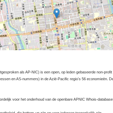
gesproken als AP-NIC) is een open, op leden gebaseerde non-profit or
ressen en AS-nummers) in de Azië-Pacific regio's 56 economieën. 
ordelijk voor het onderhoud van de openbare APNIC Whois-database
etbeleid, die bottom-up zijn en voor iedereen toegankelijk zijn.