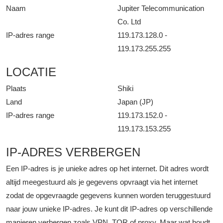
Naam
Jupiter Telecommunication
Co. Ltd
IP-adres range
119.173.128.0 -
119.173.255.255
LOCATIE
Plaats
Shiki
Land
Japan (JP)
IP-adres range
119.173.152.0 -
119.173.153.255
IP-ADRES VERBERGEN
Een IP-adres is je unieke adres op het internet. Dit adres wordt
altijd meegestuurd als je gegevens opvraagt via het internet
zodat de opgevraagde gegevens kunnen worden teruggestuurd
naar jouw unieke IP-adres. Je kunt dit IP-adres op verschillende
manieren verbergen zoals VPN, TOR of proxy. Maar wat houdt