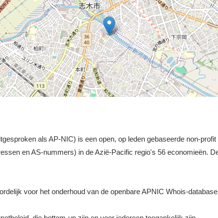
gesproken als AP-NIC) is een open, op leden gebaseerde non-profit or
ressen en AS-nummers) in de Azië-Pacific regio's 56 economieën. 
ordelijk voor het onderhoud van de openbare APNIC Whois-database
etbeleid, die bottom-up zijn en voor iedereen toegankelijk zijn.