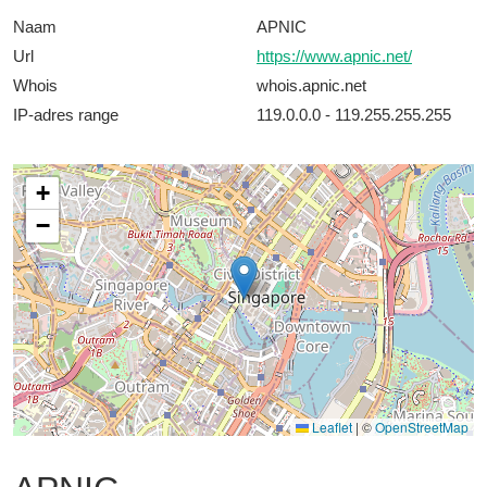
Naam
APNIC
Url
https://www.apnic.net/
Whois
whois.apnic.net
IP-adres range
119.0.0.0 - 119.255.255.255
+
−
Leaflet
|
©
OpenStreetMap