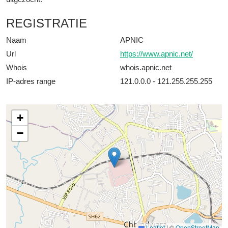
REGISTRATIE
Naam
APNIC
Url
https://www.apnic.net/
Whois
whois.apnic.net
IP-adres range
121.0.0.0 - 121.255.255.255
+
−
Leaflet
|
©
OpenStreetMap