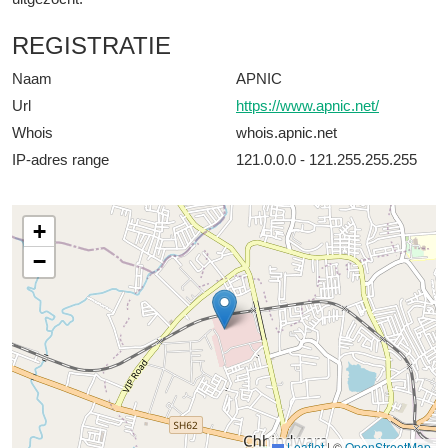
REGISTRATIE
Naam
APNIC
Url
https://www.apnic.net/
Whois
whois.apnic.net
IP-adres range
121.0.0.0 - 121.255.255.255
+
−
Leaflet
|
©
OpenStreetMap