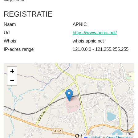
REGISTRATIE
Naam
APNIC
Url
https://www.apnic.net/
Whois
whois.apnic.net
IP-adres range
121.0.0.0 - 121.255.255.255
+
−
Leaflet
|
©
OpenStreetMap