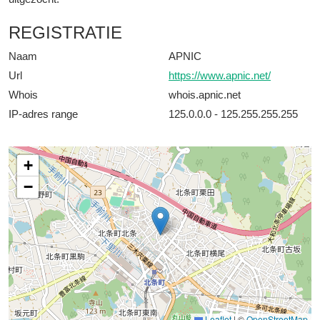
REGISTRATIE
Naam
APNIC
Url
https://www.apnic.net/
Whois
whois.apnic.net
IP-adres range
125.0.0.0 - 125.255.255.255
+
−
Leaflet
|
©
OpenStreetMap