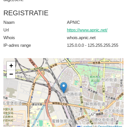
REGISTRATIE
Naam
APNIC
Url
https://www.apnic.net/
Whois
whois.apnic.net
IP-adres range
125.0.0.0 - 125.255.255.255
+
−
Leaflet
|
©
OpenStreetMap