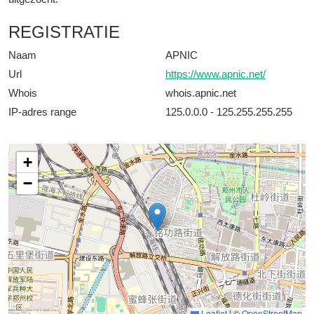
REGISTRATIE
Naam
APNIC
Url
https://www.apnic.net/
Whois
whois.apnic.net
IP-adres range
125.0.0.0 - 125.255.255.255
+
−
Leaflet
|
©
OpenStreetMap