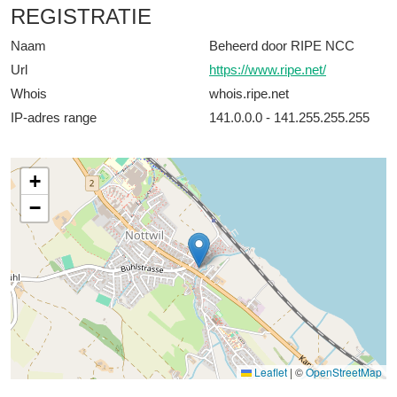
REGISTRATIE
Naam
Beheerd door RIPE NCC
Url
https://www.ripe.net/
Whois
whois.ripe.net
IP-adres range
141.0.0.0 - 141.255.255.255
+
−
Leaflet
|
©
OpenStreetMap