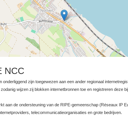
E NCC
n onderliggend zijn toegewezen aan een ander regionaal internetregiste
odanig wijzen zij blokken internetbronnen toe en registreren deze bij
werkt aan de ondersteuning van de RIPE-gemeenschap (Réseaux IP E
ernetproviders, telecommunicatieorganisaties en grote bedrijven.