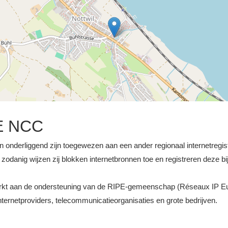
E NCC
n onderliggend zijn toegewezen aan een ander regionaal internetregiste
odanig wijzen zij blokken internetbronnen toe en registreren deze bij
werkt aan de ondersteuning van de RIPE-gemeenschap (Réseaux IP E
ernetproviders, telecommunicatieorganisaties en grote bedrijven.