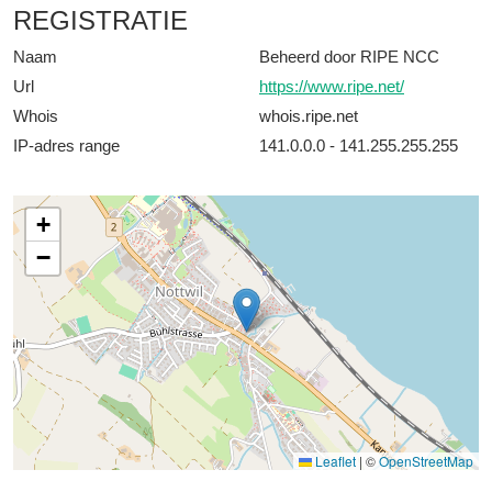
REGISTRATIE
Naam
Beheerd door RIPE NCC
Url
https://www.ripe.net/
Whois
whois.ripe.net
IP-adres range
141.0.0.0 - 141.255.255.255
+
−
Leaflet
|
©
OpenStreetMap