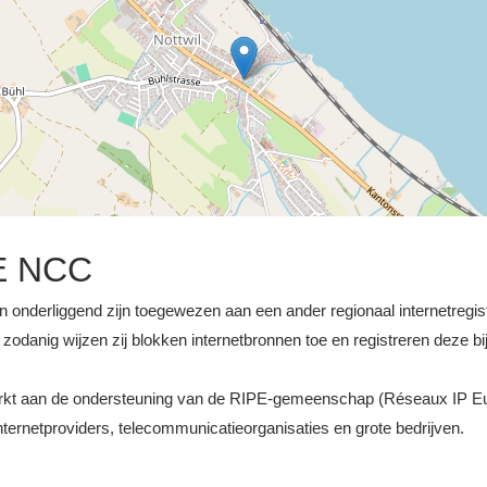
E NCC
n onderliggend zijn toegewezen aan een ander regionaal internetregiste
odanig wijzen zij blokken internetbronnen toe en registreren deze bij
werkt aan de ondersteuning van de RIPE-gemeenschap (Réseaux IP E
ernetproviders, telecommunicatieorganisaties en grote bedrijven.