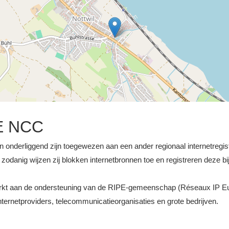
E NCC
n onderliggend zijn toegewezen aan een ander regionaal internetregiste
odanig wijzen zij blokken internetbronnen toe en registreren deze bij
werkt aan de ondersteuning van de RIPE-gemeenschap (Réseaux IP E
ernetproviders, telecommunicatieorganisaties en grote bedrijven.