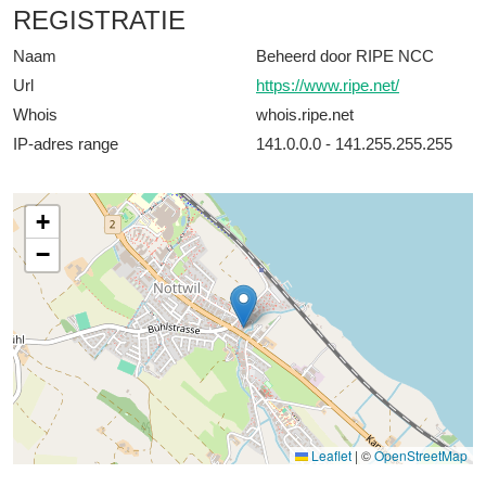
REGISTRATIE
Naam
Beheerd door RIPE NCC
Url
https://www.ripe.net/
Whois
whois.ripe.net
IP-adres range
141.0.0.0 - 141.255.255.255
+
−
Leaflet
|
©
OpenStreetMap