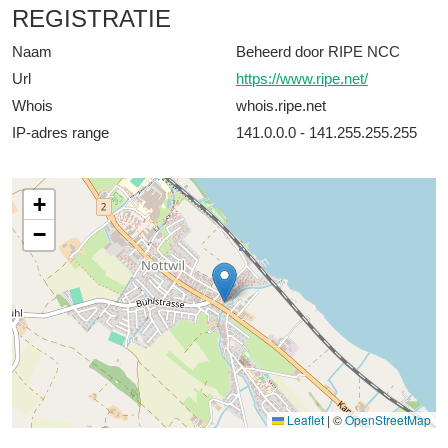
REGISTRATIE
Naam
Beheerd door RIPE NCC
Url
https://www.ripe.net/
Whois
whois.ripe.net
IP-adres range
141.0.0.0 - 141.255.255.255
+
−
Leaflet
|
©
OpenStreetMap