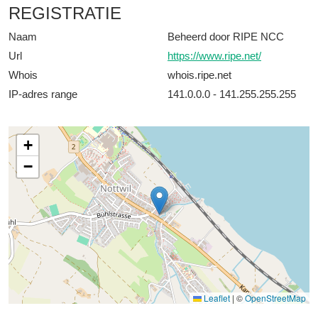
REGISTRATIE
Naam
Beheerd door RIPE NCC
Url
https://www.ripe.net/
Whois
whois.ripe.net
IP-adres range
141.0.0.0 - 141.255.255.255
+
−
Leaflet
|
©
OpenStreetMap