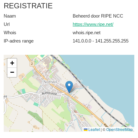
REGISTRATIE
Naam
Beheerd door RIPE NCC
Url
https://www.ripe.net/
Whois
whois.ripe.net
IP-adres range
141.0.0.0 - 141.255.255.255
+
−
Leaflet
|
©
OpenStreetMap