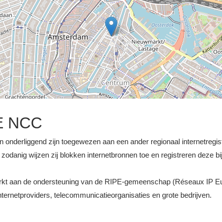
E NCC
n onderliggend zijn toegewezen aan een ander regionaal internetregiste
odanig wijzen zij blokken internetbronnen toe en registreren deze bij
werkt aan de ondersteuning van de RIPE-gemeenschap (Réseaux IP E
ernetproviders, telecommunicatieorganisaties en grote bedrijven.