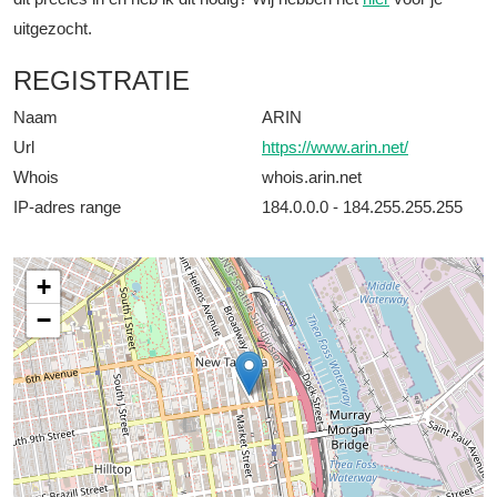
uitgezocht.
REGISTRATIE
Naam
ARIN
Url
https://www.arin.net/
Whois
whois.arin.net
IP-adres range
184.0.0.0 - 184.255.255.255
+
−