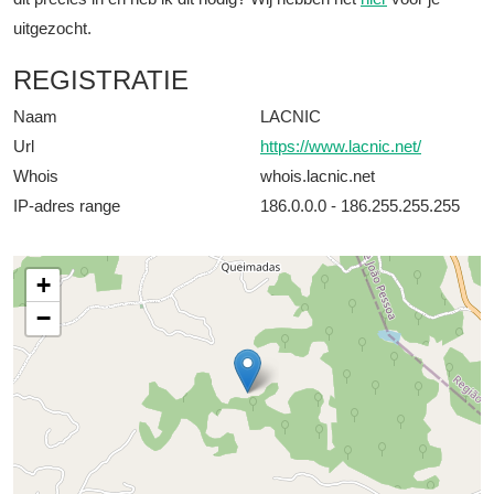
uitgezocht.
REGISTRATIE
Naam
LACNIC
Url
https://www.lacnic.net/
Whois
whois.lacnic.net
IP-adres range
186.0.0.0 - 186.255.255.255
+
−