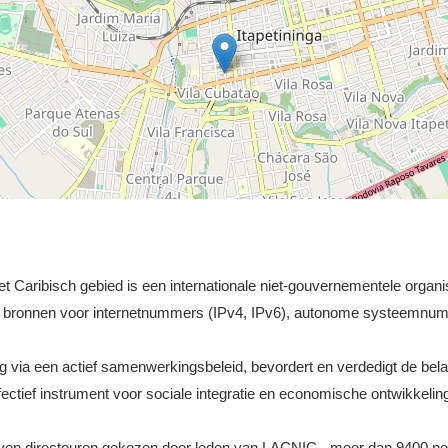
et Caribisch gebied is een internationale niet-gouvernementele organis
an bronnen voor internetnummers (IPv4, IPv6), autonome systeemnum
ing via een actief samenwerkingsbeleid, bevordert en verdedigt de b
fectief instrument voor sociale integratie en economische ontwikkelin
ven directeuren gekozen door leden van LACNIC - meer dan 9400 netw