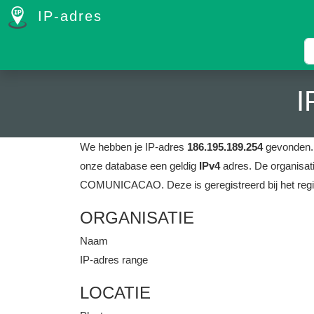
IP-adres
I
We hebben je IP-adres
186.195.189.254
gevonden
onze database een geldig
IPv4
adres.
De organisa
COMUNICACAO.
Deze is geregistreerd bij het re
ORGANISATIE
Naam
IP-adres range
LOCATIE