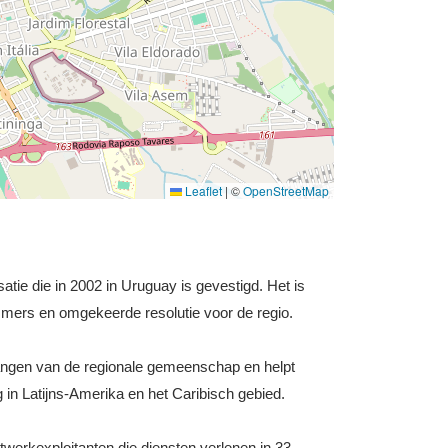
Leaflet
|
©
OpenStreetMap
atie die in 2002 in Uruguay is gevestigd. Het is
mers en omgekeerde resolutie voor de regio.
elangen van de regionale gemeenschap en helpt
g in Latijns-Amerika en het Caribisch gebied.
erkexploitanten die diensten verlenen in 33