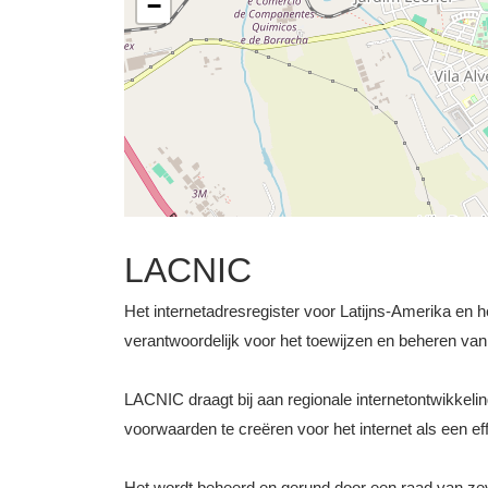
−
LACNIC
Het internetadresregister voor Latijns-Amerika en h
verantwoordelijk voor het toewijzen en beheren v
LACNIC draagt bij aan regionale internetontwikkel
voorwaarden te creëren voor het internet als een ef
Het wordt beheerd en gerund door een raad van ze