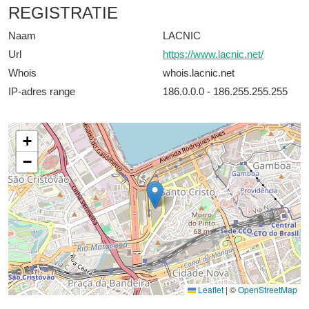
REGISTRATIE
Naam
LACNIC
Url
https://www.lacnic.net/
Whois
whois.lacnic.net
IP-adres range
186.0.0.0 - 186.255.255.255
+
−
Leaflet
|
©
OpenStreetMap