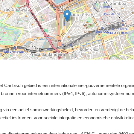
et Caribisch gebied is een internationale niet-gouvernementele organis
an bronnen voor internetnummers (IPv4, IPv6), autonome systeemnum
ing via een actief samenwerkingsbeleid, bevordert en verdedigt de b
fectief instrument voor sociale integratie en economische ontwikkelin
ven directeuren gekozen door leden van LACNIC - meer dan 9400 netw