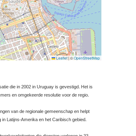
Leaflet
|
©
OpenStreetMap
atie die in 2002 in Uruguay is gevestigd. Het is
mers en omgekeerde resolutie voor de regio.
elangen van de regionale gemeenschap en helpt
g in Latijns-Amerika en het Caribisch gebied.
erkexploitanten die diensten verlenen in 33