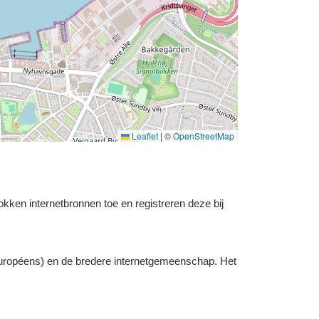
Leaflet
|
©
OpenStreetMap
okken internetbronnen toe en registreren deze bij
uropéens) en de bredere internetgemeenschap. Het