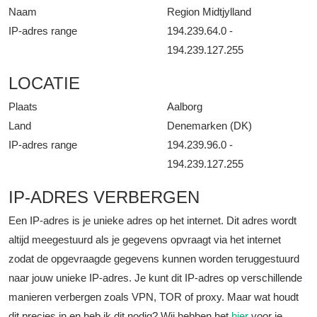
Naam
Region Midtjylland
IP-adres range
194.239.64.0 -
194.239.127.255
LOCATIE
Plaats
Aalborg
Land
Denemarken (DK)
IP-adres range
194.239.96.0 -
194.239.127.255
IP-ADRES VERBERGEN
Een IP-adres is je unieke adres op het internet. Dit adres wordt
altijd meegestuurd als je gegevens opvraagt via het internet
zodat de opgevraagde gegevens kunnen worden teruggestuurd
naar jouw unieke IP-adres. Je kunt dit IP-adres op verschillende
manieren verbergen zoals VPN, TOR of proxy. Maar wat houdt
dit precies in en heb ik dit nodig? Wij hebben het
hier
voor je