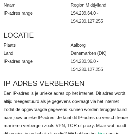
Naam
Region Midtjylland
IP-adres range
194.239.64.0 -
194.239.127.255
LOCATIE
Plaats
Aalborg
Land
Denemarken (DK)
IP-adres range
194.239.96.0 -
194.239.127.255
IP-ADRES VERBERGEN
Een IP-adres is je unieke adres op het internet. Dit adres wordt
altijd meegestuurd als je gegevens opvraagt via het internet
zodat de opgevraagde gegevens kunnen worden teruggestuurd
naar jouw unieke IP-adres. Je kunt dit IP-adres op verschillende
manieren verbergen zoals VPN, TOR of proxy. Maar wat houdt
dit precies in en heb ik dit nodig? Wij hebben het
hier
voor je