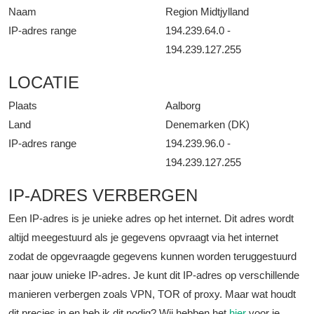
Naam
Region Midtjylland
IP-adres range
194.239.64.0 -
194.239.127.255
LOCATIE
Plaats
Aalborg
Land
Denemarken (DK)
IP-adres range
194.239.96.0 -
194.239.127.255
IP-ADRES VERBERGEN
Een IP-adres is je unieke adres op het internet. Dit adres wordt
altijd meegestuurd als je gegevens opvraagt via het internet
zodat de opgevraagde gegevens kunnen worden teruggestuurd
naar jouw unieke IP-adres. Je kunt dit IP-adres op verschillende
manieren verbergen zoals VPN, TOR of proxy. Maar wat houdt
dit precies in en heb ik dit nodig? Wij hebben het
hier
voor je