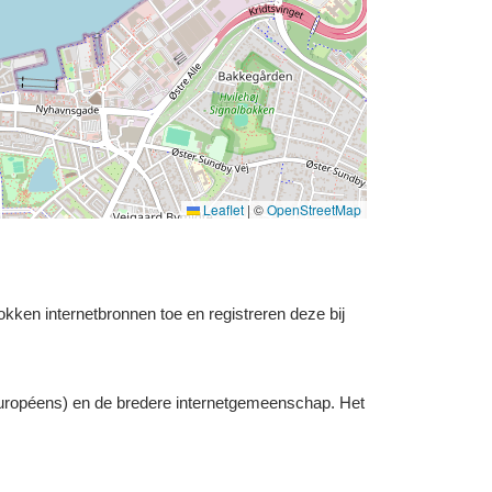
Leaflet
|
©
OpenStreetMap
okken internetbronnen toe en registreren deze bij
uropéens) en de bredere internetgemeenschap. Het