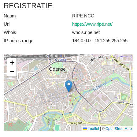
REGISTRATIE
Naam
RIPE NCC
Url
https://www.ripe.net/
Whois
whois.ripe.net
IP-adres range
194.0.0.0 - 194.255.255.255
+
−
Leaflet
|
©
OpenStreetMap