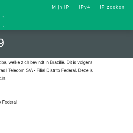
Mijn IP
IPv4
IP zoeken
9
ba, welke zich bevindt in Brazilië.
Dit is volgens
sil Telecom S/A - Filial Distrito Federal.
Deze is
cht.
to Federal
5