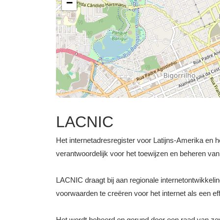
−
LACNIC
Het internetadresregister voor Latijns-Amerika en h
verantwoordelijk voor het toewijzen en beheren v
LACNIC draagt bij aan regionale internetontwikkel
voorwaarden te creëren voor het internet als een ef
Het wordt beheerd en gerund door een raad van ze