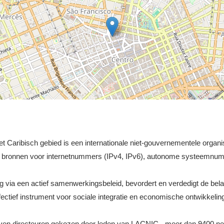
et Caribisch gebied is een internationale niet-gouvernementele organis
an bronnen voor internetnummers (IPv4, IPv6), autonome systeemnum
ing via een actief samenwerkingsbeleid, bevordert en verdedigt de b
fectief instrument voor sociale integratie en economische ontwikkelin
ven directeuren gekozen door leden van LACNIC - meer dan 9400 netw