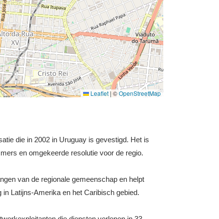
Leaflet
|
©
OpenStreetMap
atie die in 2002 in Uruguay is gevestigd. Het is
mers en omgekeerde resolutie voor de regio.
elangen van de regionale gemeenschap en helpt
g in Latijns-Amerika en het Caribisch gebied.
erkexploitanten die diensten verlenen in 33