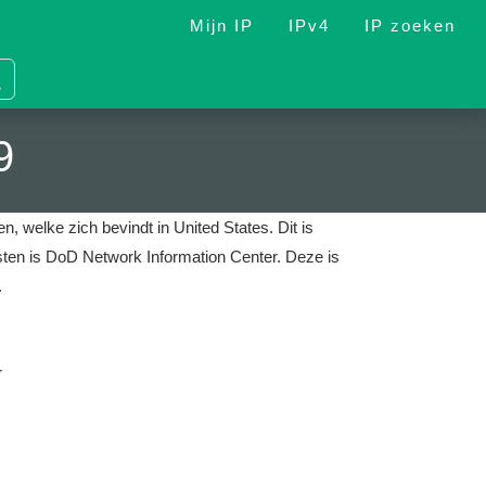
Mijn IP
IPv4
IP zoeken
9
n, welke zich bevindt in United States.
Dit is
nsten is DoD Network Information Center.
Deze is
.
r