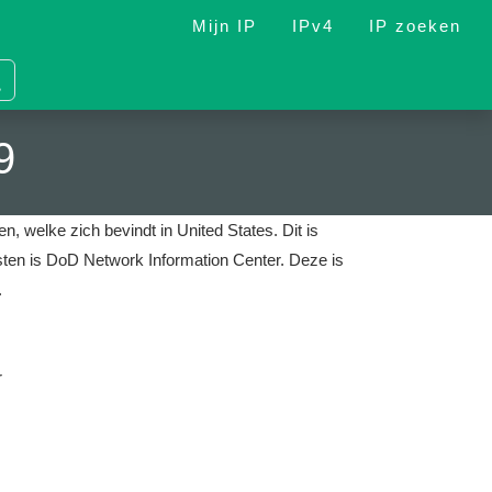
Mijn IP
IPv4
IP zoeken
9
n, welke zich bevindt in United States.
Dit is
nsten is DoD Network Information Center.
Deze is
.
r