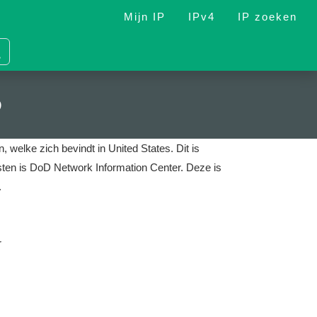
Mijn IP
IPv4
IP zoeken
5
, welke zich bevindt in United States.
Dit is
nsten is DoD Network Information Center.
Deze is
.
r