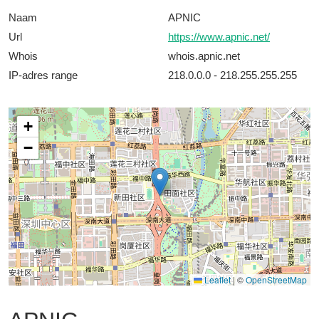
Naam
APNIC
Url
https://www.apnic.net/
Whois
whois.apnic.net
IP-adres range
218.0.0.0 - 218.255.255.255
+
−
Leaflet
|
©
OpenStreetMap