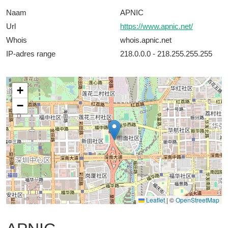
Naam
APNIC
Url
https://www.apnic.net/
Whois
whois.apnic.net
IP-adres range
218.0.0.0 - 218.255.255.255
+
−
Leaflet
|
©
OpenStreetMap