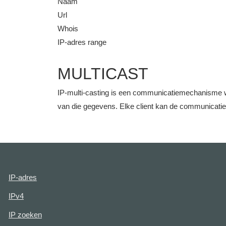
Naam
Url
Whois
IP-adres range
MULTICAST
IP-multi-casting is een communicatiemechanisme w
van die gegevens. Elke client kan de communicati
IP-adres
IPv4
IP zoeken