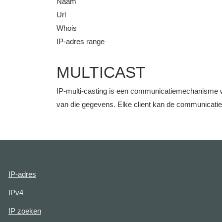
Naam
Url
Whois
IP-adres range
MULTICAST
IP-multi-casting is een communicatiemechanisme w
van die gegevens. Elke client kan de communicati
IP-adres
IPv4
IP zoeken