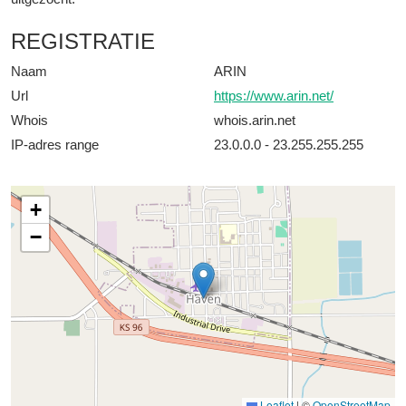
REGISTRATIE
Naam
ARIN
Url
https://www.arin.net/
Whois
whois.arin.net
IP-adres range
23.0.0.0 - 23.255.255.255
+
−
Leaflet
|
©
OpenStreetMap