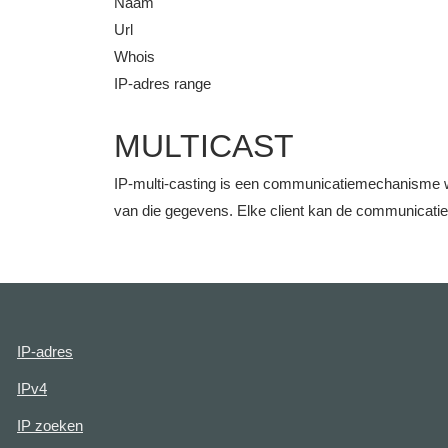
Naam
Url
Whois
IP-adres range
MULTICAST
IP-multi-casting is een communicatiemechanisme w
van die gegevens. Elke client kan de communicati
IP-adres
IPv4
IP zoeken