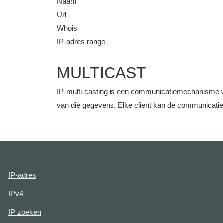
Naam
Url
Whois
IP-adres range
MULTICAST
IP-multi-casting is een communicatiemechanisme w
van die gegevens. Elke client kan de communicati
IP-adres
IPv4
IP zoeken